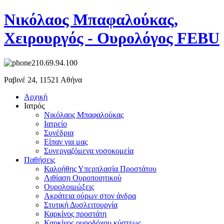
Νικόλαος Μπαφαλούκας,
Χειρουργός - Ουρολόγος FEBU
210.69.94.100
Ραβινέ 24, 11521 Αθήνα
Αρχική
Ιατρός
Νικόλαος Μπαφαλούκας
Ιατρείο
Συνέδρια
Είπαν για μας
Συνεργαζόμενα νοσοκομεία
Παθήσεις
Καλοήθης Υπερπλασία Προστάτου
Λιθίαση Ουροποιητικού
Ουρολοιμώξεις
Ακράτεια ούρων στον άνδρα
Στυτική Δυσλειτουργία
Καρκίνος προστάτη
Καρκίνος ουροδόχου κύστεως