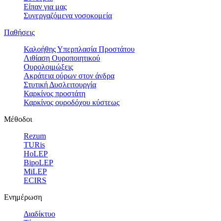
Είπαν για μας
Συνεργαζόμενα νοσοκομεία
Παθήσεις
Καλοήθης Υπερπλασία Προστάτου
Λιθίαση Ουροποιητικού
Ουρολοιμώξεις
Ακράτεια ούρων στον άνδρα
Στυτική Δυσλειτουργία
Καρκίνος προστάτη
Καρκίνος ουροδόχου κύστεως
Μέθοδοι
Rezum
TURis
HoLEP
BipoLEP
MiLEP
ECIRS
Ενημέρωση
Διαδίκτυο