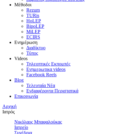
Μέθοδοι
Rezum
TURis
HoLEP
BipoLEP
MiLEP
ECIRS
Ενημέρωση
Διαδίκτυο
Τύπος
Videos
Τηλεοπτικές Εκπομπές
Ενημερωτικα videos
Facebook Reels
Blog
Τελευταία Νέα
Ενδιαφέροντα Περιστατικά
Επικοινωνία
Αρχική
Ιατρός
Νικόλαος Μπαφαλούκας
Ιατρείο
Συνέδρια