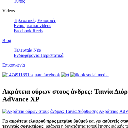
Τύπος
Videos
Τηλεοπτικές Εκπομπές
Ενημερωτικα videos
Facebook Reels
Blog
Τελευταία Νέα
Ενδιαφέροντα Περιστατικά
Επικοινωνία
Ακράτεια ούρων στους άνδρες: Ταινία Διό
AdVance XP
Για
ακράτεια
ελαφρού προς μετρίου βαθμού
και για
ασθενείς στο
τεχνητός σφιγκτήρας
, υπάρχει η δυνατότητα τοποθέτησης ειδικής τ