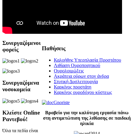
Συνεργαζόμενοι
Παθήσεις
φορείς
Καλοήθης Υπερπλασία Προστάτου
Λιθίαση Ουροποιητικού
Ουρολοιμώξεις
Ακράτεια ούρων στον άνδρα
Στυτική Δυσλειτουργία
Συνεργαζόμενα
Καρκίνος προστάτη
νοσοκομεία
Καρκίνος ουροδόχου κύστεως
Κλείστε Online
Βραβείο για την καλύτερη εργασία πάνω
στη αντιμετώπιση της λιθίασης σε παιδική
Ραντεβού!
ηλικία
Όλα τα πεδία είναι