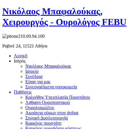
Νικόλαος Μπαφαλούκας,
Χειρουργός - Ουρολόγος FEBU
210.69.94.100
Ραβινέ 24, 11521 Αθήνα
Αρχική
Ιατρός
Νικόλαος Μπαφαλούκας
Ιατρείο
Συνέδρια
Είπαν για μας
Συνεργαζόμενα νοσοκομεία
Παθήσεις
Καλοήθης Υπερπλασία Προστάτου
Λιθίαση Ουροποιητικού
Ουρολοιμώξεις
Ακράτεια ούρων στον άνδρα
Στυτική Δυσλειτουργία
Καρκίνος προστάτη
Καρκίνος ουροδόχου κύστεως