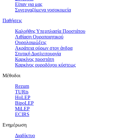
Είπαν για μας
Συνεργαζόμενα νοσοκομεία
Παθήσεις
Καλοήθης Υπερπλασία Προστάτου
Λιθίαση Ουροποιητικού
Ουρολοιμώξεις
Ακράτεια ούρων στον άνδρα
Στυτική Δυσλειτουργία
Καρκίνος προστάτη
Καρκίνος ουροδόχου κύστεως
Μέθοδοι
Rezum
TURis
HoLEP
BipoLEP
MiLEP
ECIRS
Ενημέρωση
Διαδίκτυο