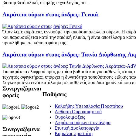
βιοσυμβατό υλικό, υψηλής τεχνολογίας, το…
Ακράτεια ούρων στους άνδρες: Γενικά
Όταν λέμε ακράτεια, εννοούμε την ακούσια απώλεια ούρων. Η ακράτ
και παρουσιάζεται κατά την παιδική ηλικία, ή είναι αποτέλεσμα κάπ
προκλήθηκε σε κάποια φάση της…
Ακράτεια ούρων στους άνδρες: Ταινία Διόρθωσης Α
Για ακράτεια ελαφρού προς μετρίου βαθμού και για ασθενείς στους ο
τεχνητός σφιγκτήρας, υπάρχει η δυνατότητα τοποθέτησης ειδικής τα
Συγκεκριμένα είναι κατάλληλη σε ασθενείς που διατηρούν κάποια 
Συνεργαζόμενοι
Παθήσεις
φορείς
Καλοήθης Υπερπλασία Προστάτου
Λιθίαση Ουροποιητικού
Ουρολοιμώξεις
Ακράτεια ούρων στον άνδρα
Στυτική Δυσλειτουργία
Συνεργαζόμενα
Καρκίνος προστάτη
νοσοκομεία