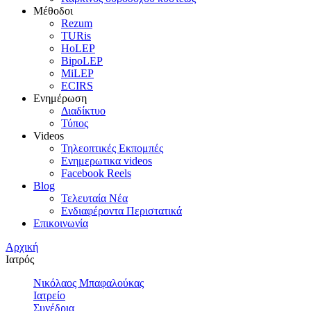
Μέθοδοι
Rezum
TURis
HoLEP
BipoLEP
MiLEP
ECIRS
Ενημέρωση
Διαδίκτυο
Τύπος
Videos
Τηλεοπτικές Εκπομπές
Ενημερωτικα videos
Facebook Reels
Blog
Τελευταία Νέα
Ενδιαφέροντα Περιστατικά
Επικοινωνία
Αρχική
Ιατρός
Νικόλαος Μπαφαλούκας
Ιατρείο
Συνέδρια