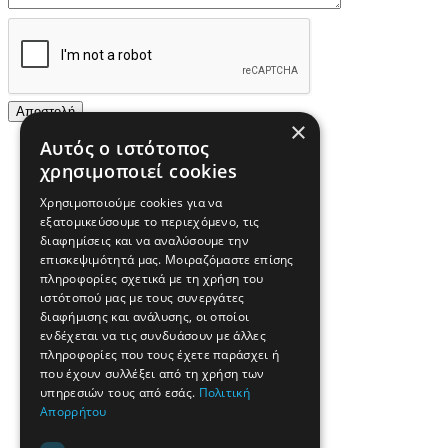
×
Αυτός ο ιστότοπος
χρησιμοποιεί cookies
Χρησιμοποιούμε cookies για να
εξατομικεύσουμε το περιεχόμενο, τις
διαφημίσεις και να αναλύσουμε την
επισκεψιμότητά μας. Μοιραζόμαστε επίσης
πληροφορίες σχετικά με τη χρήση του
ιστότοπού μας με τους συνεργάτες
διαφήμισης και ανάλυσης, οι οποίοι
ενδέχεται να τις συνδυάσουν με άλλες
πληροφορίες που τους έχετε παράσχει ή
που έχουν συλλέξει από τη χρήση των
υπηρεσιών τους από εσάς.
Πολιτική
Απορρήτου