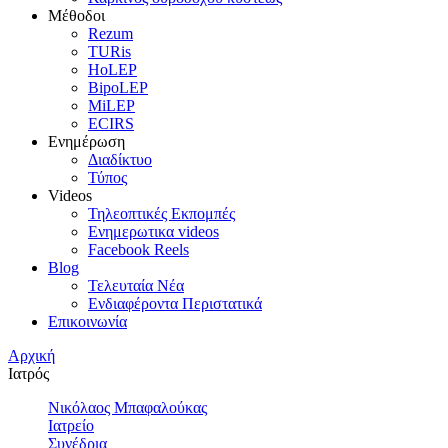
Μέθοδοι
Rezum
TURis
HoLEP
BipoLEP
MiLEP
ECIRS
Ενημέρωση
Διαδίκτυο
Τύπος
Videos
Τηλεοπτικές Εκπομπές
Ενημερωτικα videos
Facebook Reels
Blog
Τελευταία Νέα
Ενδιαφέροντα Περιστατικά
Επικοινωνία
Αρχική
Ιατρός
Νικόλαος Μπαφαλούκας
Ιατρείο
Συνέδρια