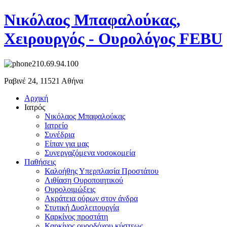
Νικόλαος Μπαφαλούκας,
Χειρουργός - Ουρολόγος FEBU
210.69.94.100
Ραβινέ 24, 11521 Αθήνα
Αρχική
Ιατρός
Νικόλαος Μπαφαλούκας
Ιατρείο
Συνέδρια
Είπαν για μας
Συνεργαζόμενα νοσοκομεία
Παθήσεις
Καλοήθης Υπερπλασία Προστάτου
Λιθίαση Ουροποιητικού
Ουρολοιμώξεις
Ακράτεια ούρων στον άνδρα
Στυτική Δυσλειτουργία
Καρκίνος προστάτη
Καρκίνος ουροδόχου κύστεως