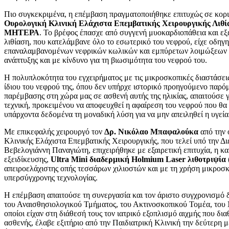
Πιο συγκεκριμένα, η επέμβαση πραγματοποιήθηκε επιτυχώς σε κορι
Ουρολογική Κλινική Ελάχιστα Επεμβατικής Χειρουργικής Λιθί
ΜΗΤΕΡΑ
. Το βρέφος έπασχε από συγγενή μυοκαρδιοπάθεια και ε
λιθίαση, που κατελάμβανε όλο το εσωτερικό του νεφρού, είχε οδηγ
επαναλαμβανομένων νεφρικών κωλικών και εμπύρετων λοιμώξεων ε
ανάπτυξης και με κίνδυνο για τη βιωσιμότητα του νεφρού του.
Η πολυπλοκότητα του εγχειρήματος με τις μικροσκοπικές διαστάσεις
ίδιου του νεφρού της, όπου δεν υπήρχε ιστορικό προηγούμενο παρό
παρέμβασης στη χώρα μας σε ασθενή αυτής της ηλικίας, απαιτούσε γ
τεχνική, προκειμένου να αποφευχθεί η αφαίρεση του νεφρού που θ
υπάρχοντα δεδομένα τη μοναδική λύση για να μην απειληθεί η υγεία
Με επικεφαλής χειρουργό τον
Δρ. Νικόλαο Μπαφαλούκα
από την 
Κλινικής Ελάχιστα Επεμβατικής Χειρουργικής, που τελεί υπό την Δι
Βεβελογιάννη Παναγιώτη, επιχειρήθηκε με εξαιρετική επιτυχία, η κ
εξειδίκευσης,
Ultra Mini διαδερμική Holmium Laser λιθοτριψία
απειροελάχιστης οπής τεσσάρων χιλιοστών και με τη χρήση μικρο
υπερσύγχρονης τεχνολογίας.
Η επέμβαση απαιτούσε τη συνεργασία και τον άριστο συγχρονισμό 
του Αναισθησιολογικού Τμήματος, του Ακτινοσκοπικού Τομέα, του 
οποίοι είχαν στη διάθεσή τους τον ιατρικό εξοπλισμό αιχμής που δ
ασθενής, έλαβε εξιτήριο από την Παιδιατρική Κλινική την δεύτερη 