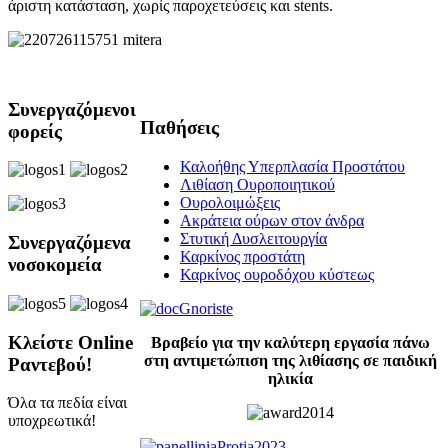
άριστη κατάσταση, χωρίς παροχετεύσεις και stents.
Συνεργαζόμενοι
Παθήσεις
φορείς
Καλοήθης Υπερπλασία Προστάτου
Λιθίαση Ουροποιητικού
Ουρολοιμώξεις
Ακράτεια ούρων στον άνδρα
Στυτική Δυσλειτουργία
Συνεργαζόμενα
Καρκίνος προστάτη
νοσοκομεία
Καρκίνος ουροδόχου κύστεως
Κλείστε Online
Βραβείο για την καλύτερη εργασία πάνω
στη αντιμετώπιση της λιθίασης σε παιδική
Ραντεβού!
ηλικία
Όλα τα πεδία είναι
υποχρεωτικά!