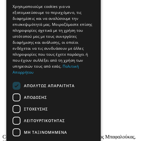
Χρησιμοποιούμε cookies για να
εξατομικεύσουμε το περιεχόμενο, τις
διαφημίσεις και να αναλύσουμε την
επισκεψιμότητά μας. Μοιραζόμαστε επίσης
πληροφορίες σχετικά με τη χρήση του
ιστότοπού μας με τους συνεργάτες
διαφήμισης και ανάλυσης, οι οποίοι
ενδέχεται να τις συνδυάσουν με άλλες
πληροφορίες που τους έχετε παράσχει ή
που έχουν συλλέξει από τη χρήση των
υπηρεσιών τους από εσάς.
Πολιτική
Απορρήτου
ΑΠΟΛΎΤΩΣ ΑΠΑΡΑΊΤΗΤΑ
ΑΠΌΔΟΣΗΣ
ΣΤΌΧΕΥΣΗΣ
ΛΕΙΤΟΥΡΓΙΚΌΤΗΤΑΣ
ΜΗ ΤΑΞΙΝΟΜΗΜΈΝΑ
Copyright © 2022 All Rights Reserved - Νικόλαος Μπαφαλούκας,