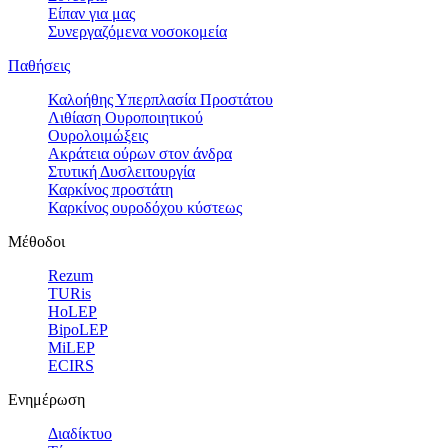
Είπαν για μας
Συνεργαζόμενα νοσοκομεία
Παθήσεις
Καλοήθης Υπερπλασία Προστάτου
Λιθίαση Ουροποιητικού
Ουρολοιμώξεις
Ακράτεια ούρων στον άνδρα
Στυτική Δυσλειτουργία
Καρκίνος προστάτη
Καρκίνος ουροδόχου κύστεως
Μέθοδοι
Rezum
TURis
HoLEP
BipoLEP
MiLEP
ECIRS
Ενημέρωση
Διαδίκτυο