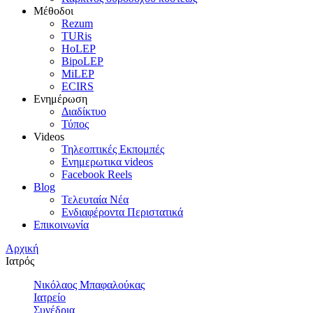
Μέθοδοι
Rezum
TURis
HoLEP
BipoLEP
MiLEP
ECIRS
Ενημέρωση
Διαδίκτυο
Τύπος
Videos
Τηλεοπτικές Εκπομπές
Ενημερωτικα videos
Facebook Reels
Blog
Τελευταία Νέα
Ενδιαφέροντα Περιστατικά
Επικοινωνία
Αρχική
Ιατρός
Νικόλαος Μπαφαλούκας
Ιατρείο
Συνέδρια