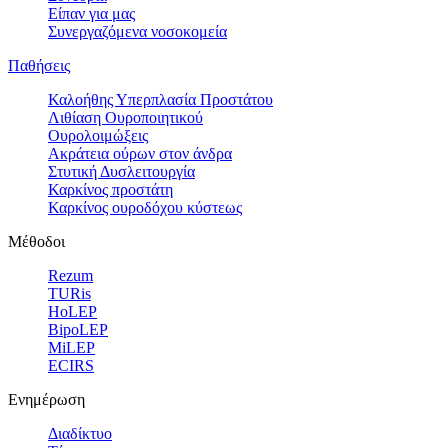
Είπαν για μας
Συνεργαζόμενα νοσοκομεία
Παθήσεις
Καλοήθης Υπερπλασία Προστάτου
Λιθίαση Ουροποιητικού
Ουρολοιμώξεις
Ακράτεια ούρων στον άνδρα
Στυτική Δυσλειτουργία
Καρκίνος προστάτη
Καρκίνος ουροδόχου κύστεως
Μέθοδοι
Rezum
TURis
HoLEP
BipoLEP
MiLEP
ECIRS
Ενημέρωση
Διαδίκτυο