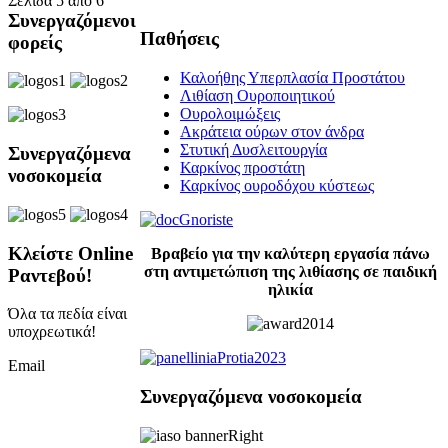
Σελίδα 5 από 6
Συνεργαζόμενοι
Παθήσεις
φορείς
Καλοήθης Υπερπλασία Προστάτου
Λιθίαση Ουροποιητικού
Ουρολοιμώξεις
Ακράτεια ούρων στον άνδρα
Στυτική Δυσλειτουργία
Συνεργαζόμενα
Καρκίνος προστάτη
νοσοκομεία
Καρκίνος ουροδόχου κύστεως
Κλείστε Online
Βραβείο για την καλύτερη εργασία πάνω
στη αντιμετώπιση της λιθίασης σε παιδική
Ραντεβού!
ηλικία
Όλα τα πεδία είναι
υποχρεωτικά!
Email
Συνεργαζόμενα νοσοκομεία