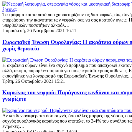
Tα τρόφιμα και τα ποτά που χαρακτηρίζουν τις διατροφικές σας συν
επηρεάσουν την ικανότητα των νεφρών σας να σας κρατούν υγιείς. 
υπερβολικών ποσοτήτων αλκοόλ…
Παρασκευή, 26 Νοεμβρίου 2021 16:11
Ευρωπαϊκή Ένωση Ουρολογίας: H ακράτεια ούρων π
χωρίς θεραπεία
H ακράτεια ούρων είναι ένα συχνό πρόβλημα που απασχολεί εκατον
αλλά, ακόμα, παραμένει ταμπού για τους περισσότερους ασθενείς. 
εκπονήθηκε για λογαριασμό της Ευρωπαϊκής Ένωσης Ουρολογίας
Τρίτη, 26 Οκτωβρίου 2021 15:21
Καρκίνος του νεφρού: Παράγοντες κινδύνου και συμ
γνωρίζετε
Αν και δεν αναφέρεται όσο συχνά, όσο άλλες μορφές της νόσου, ο κα
συχνός ουρολογικός καρκίνος που αποτελεί το 3-4% του συνόλου τ
ενήλικες.…
Παρασκευή, 08 Οκτωβρίου 2021 14:29