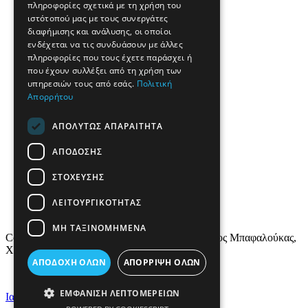
πληροφορίες σχετικά με τη χρήση του
ιστότοπού μας με τους συνεργάτες
διαφήμισης και ανάλυσης, οι οποίοι
ενδέχεται να τις συνδυάσουν με άλλες
πληροφορίες που τους έχετε παράσχει ή
που έχουν συλλέξει από τη χρήση των
υπηρεσιών τους από εσάς.
Πολιτική
Απορρήτου
ΑΠΟΛΎΤΩΣ ΑΠΑΡΑΊΤΗΤΑ
ΑΠΌΔΟΣΗΣ
ΣΤΌΧΕΥΣΗΣ
ΛΕΙΤΟΥΡΓΙΚΌΤΗΤΑΣ
ΜΗ ΤΑΞΙΝΟΜΗΜΈΝΑ
Copyright © 2022 All Rights Reserved - Νικόλαος Μπαφαλούκας,
Χειρουργός - Ουρολόγος FEBU
ΑΠΟΔΟΧΉ ΌΛΩΝ
ΑΠΌΡΡΙΨΗ ΌΛΩΝ
ΕΜΦΆΝΙΣΗ ΛΕΠΤΟΜΕΡΕΙΏΝ
Ιατρικό Marketing by Health Solutions