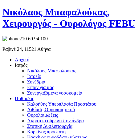
Νικόλαος Μπαφαλούκας,
Χειρουργός - Ουρολόγος FEBU
210.69.94.100
Ραβινέ 24, 11521 Αθήνα
Αρχική
Ιατρός
Νικόλαος Μπαφαλούκας
Ιατρείο
Συνέδρια
Είπαν για μας
Συνεργαζόμενα νοσοκομεία
Παθήσεις
Καλοήθης Υπερπλασία Προστάτου
Λιθίαση Ουροποιητικού
Ουρολοιμώξεις
Ακράτεια ούρων στον άνδρα
Στυτική Δυσλειτουργία
Καρκίνος προστάτη
Καρκίνος ουροδόχου κύστεως